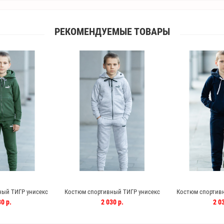
РЕКОМЕНДУЕМЫЕ ТОВАРЫ
ый ТИГР унисекс
Костюм спортивный ТИГР унисекс
Костюм спортивн
ки)
(серый)
(си
0 р.
2 030 р.
2 03