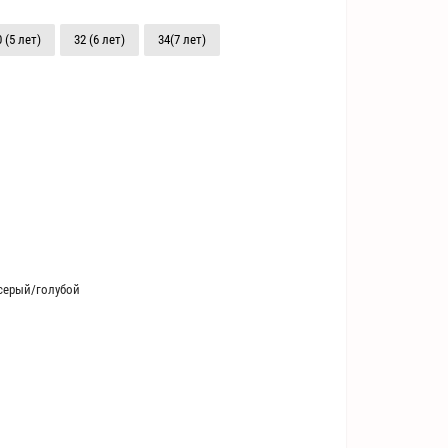
0 (5 лет)
32 (6 лет)
34(7 лет)
серый/голубой