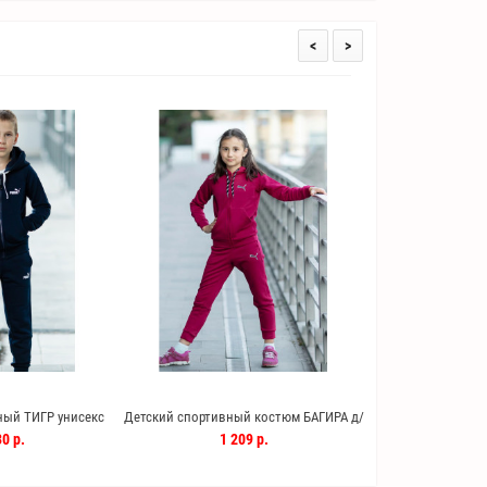
<
>
ый ТИГР унисекс
Детский спортивный костюм БАГИРА д/
Детский спортивны
ний)
дев. (фуксия)
дев. (мо
0 р.
1 209 р.
1 20