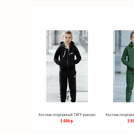
Костюм спортивный ТИГР унисекс
Костюм спортивн
(черный)
(ха
2 030 р.
2 03