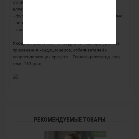
отличные согревающие свойства, не вызывает
аллергию);
- фурнитура качественная, швы ровные и аккуратные;
- не деформируется после стирки;
- капюшон съемный;
Уход:
Стирайте при 40 градусной температуре, без
применения кондиционеров, отбеливателей и
хлоросодержащих средств. Гладить рекоменд. при
темп.110 град.
РЕКОМЕНДУЕМЫЕ ТОВАРЫ
Новинка