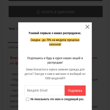
КУПИТЬ В ОДИН КЛИК
Теги:
1499-1
,
Пенни
,
голубой
,
флис
Узнавай первым о наших распродажах.
Скидка - до 70% на модели прошлых
сезонов!
Описание
Внимание! Фурнитура и отдела могут отличаться
Подпишись и будь в курсе наших акций и
распродаж!
от фото.
Зима близится и нужна зимняя одежда для
- материал - плащевка;
деток? Заходи к нам в магазин и выбирай из
1000 моделей!!!
- подклад флис и нейлоновая ткань(легкая, дышащая
ткань, хорошо сохраняет тепло);
- наполнитель изделия - двойной холлофайбер
Подписка
(свойства холлофайбера-не скатывается и не
Не показывать это окно в следующий раз.
рассыпается,мягкий и легкий,не впитывает запахи,
после сжатия легко восстанавливается, прост в уходе,