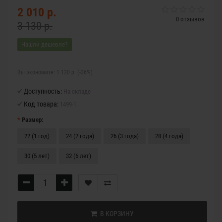
2 010 р.
0 отзывов
3 130 р.
Нашли дешевле?
Вы экономите:
1 120 р. (-36%)
Доступность:
На складе
Код товара:
1499-1
Размер:
22 (1 год)
24 (2 года)
26 (3 года)
28 (4 года)
30 (5 лет)
32 (6 лет)
В КОРЗИНУ