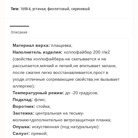
Теги:
1698-4
,
устинья
,
фиолетовый
,
сиреневый
Описание
Материал верха:
плащевка;
Наполнитель изделия:
холлофайбер 200 г/м2
(свойства холлофайбера-не скатывается и не
рассыпается,мягкий и легкий,не впитывает запахи,
после сжатия легко восстанавливается,прост в
уходе,отличные согревающие свойства,не вызывает
аллергию);
Температурный режим:
до -20 градусов;
Подклад:
флис;
Воротник:
стойка;
Застежка:
центральная на тесьму-
молнию+дополнительно ветрозащитная планка;
Опушка:
искуственная (под натуральную):
Силуэт:
прямой;