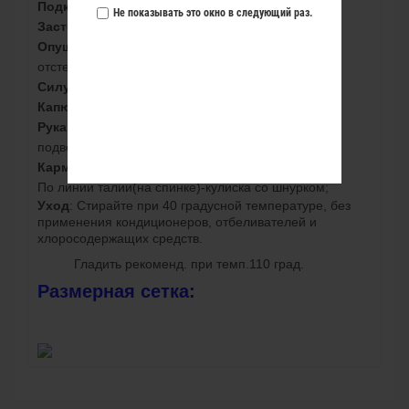
Подкладка:
флис;
Не показывать это окно в следующий раз.
Застежка:
центральная на тесьму-молнию;
Опушка:
качественная искусственная (не
отстегивается);
Силуэт:
прямой;
Капюшон:
отстегивается с помощью молнии;
Рукав:
прямой, с манжетами. Предусмотрен
подворот;
Карманы:
на молнии (2шт);
По линии талии(на спинке)-кулиска со шнурком;
Уход
: Стирайте при 40 градусной температуре, без
применения кондиционеров, отбеливателей и
хлоросодержащих средств.
Гладить рекоменд. при темп.110 град.
Размерная сетка: