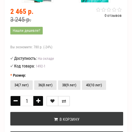
2 465 р.
0 отзывов
3 245 р.
Нашли дешевле?
Вы экономите:
780 р. (-24%)
Доступность:
На складе
Код товара:
1492-1
Размер:
34(7 лет)
36(8 лет)
38(9 лет)
40(10 лет)
В КОРЗИНУ