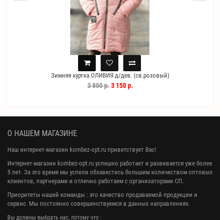
Зимняя куртка ОЛИВИЯ д/дев. (св.розовый)
3 800 р.
3 150 р.
О НАШЕМ МАГАЗИНЕ
Наш интернет-магазин kombez-opt.ru приветствует Вас!
Интернет-магазин kombez-opt.ru успешно работает и развивается уже более
5 лет. За это время мы успели обзавестись большим количеством оптовых
клиентов, партнерами и отлично работаем с организаторами СП.
Приоритеты нашей команды : это качество продаваемой продукции и
сервис. Мы постоянно совершенствуемся в данных направлениях.
Вы должны выбрать нас, потому что :