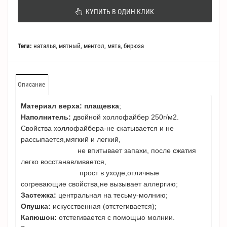
КУПИТЬ В ОДИН КЛИК
Теги:
наталья
,
мятный
,
ментол
,
мята
,
бирюза
Описание
Материал верха: плащевка
;
Наполнитель:
двойной холлофайбер 250г/м2.
Свойства холлофайбера-не скатывается и не
рассыпается,мягкий и легкий,
не впитывает запахи, после сжатия
легко восстанавливается,
прост в уходе,отличные
согревающие свойства,не вызывает аллергию;
Застежка:
центральная на тесьму-молнию;
Опушка:
искусственная (отстегивается);
Капюшон:
отстегивается с помощью молнии.