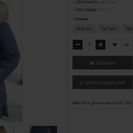
Доступность:
На складе
Код товара:
1325-1
Размер:
32 (6 лет)
34(7 лет)
36(8
В КОРЗИНУ
КУПИТЬ В ОДИН КЛИК
Теги:
Вита
,
удлиненная
,
синий
,
1325