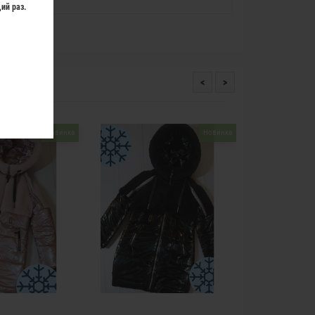
ий раз.
<
>
Новинка
Новинка