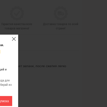
Гарантия качества всех
Доставка товаров по всей
товаров магазина!
стране!
ах.
х
не впитывает запахи, после сжатия легко
ций и
жда для
ыбирай из
их средств.
дписка