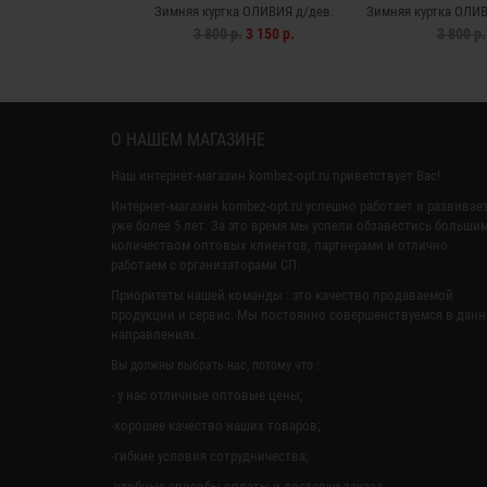
Зимняя куртка ОЛИВИЯ д/дев.
Зимняя куртка ОЛИВ
(св.розовый)
3 800 р.
3 150 р.
3 800 р.
О НАШЕМ МАГАЗИНЕ
Наш интернет-магазин kombez-opt.ru приветствует Вас!
Интернет-магазин kombez-opt.ru успешно работает и развивае
уже более 5 лет. За это время мы успели обзавестись больши
количеством оптовых клиентов, партнерами и отлично
работаем с организаторами СП.
Приоритеты нашей команды : это качество продаваемой
продукции и сервис. Мы постоянно совершенствуемся в дан
направлениях.
Вы должны выбрать нас, потому что :
- у нас отличные оптовые цены;
-хорошее качество наших товаров;
-гибкие условия сотрудничества;
-удобные способы оплаты и доставки заказа.