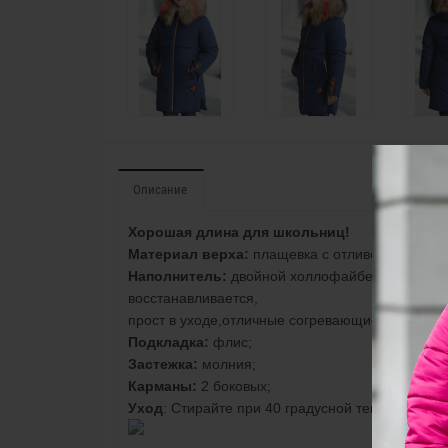
Описание
Хорошая длина для школьниц!
Материал верха:
плащевка с отливом, водоне
Наполнитель:
двойной холлофайбер. Свойства 
восстанавливается,
прост в уходе,отличные согревающие свойства,
Подкладка:
флис;
Застежка:
молния;
Карманы:
2 боковых;
Уход
: Стирайте при 40 градусной температуре