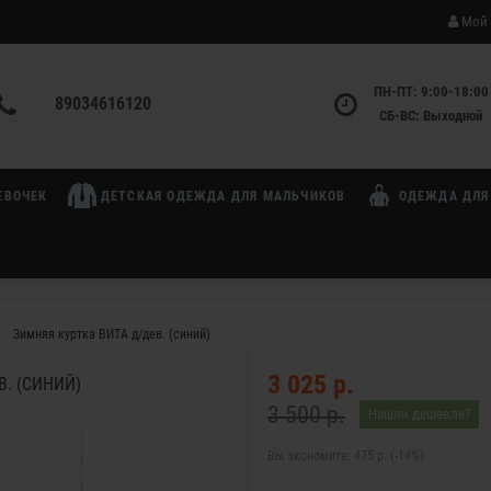
Мой 
ПН-ПТ: 9:00-18:00
89034616120
СБ-ВС: Выходной
ЕВОЧЕК
ДЕТСКАЯ ОДЕЖДА ДЛЯ МАЛЬЧИКОВ
ОДЕЖДА ДЛЯ
Зимняя куртка ВИТА д/дев. (синий)
3 025 р.
В. (СИНИЙ)
3 500 р.
Нашли дешевле?
Вы экономите:
475 р. (-14%)