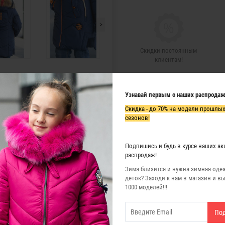
>
Скидки постоянным
клиентам!
Узнавай первым о наших распродаж
Скидка - до 70% на модели прошлы
сезонов!
проницаемая и ветронепродуваемая;
холлофайбера-не скатывается и не рассыпается,мягкий и легкий, 
Подпишись и будь в курсе наших ак
распродаж!
не вызывает аллергию;
Зима близится и нужна зимняя оде
деток? Заходи к нам в магазин и в
1000 моделей!!!
, без применения кондиционеров, отбеливателей и хлоросодержащ
По