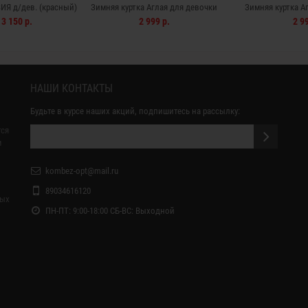
ИЯ д/дев. (красный)
Зимняя куртка Аглая для девочки
Зимняя куртка А
(металлик)
(пу
3 150 р.
2 999 р.
2 99
НАШИ КОНТАКТЫ
Будьте в курсе наших акций, подпишитесь на рассылку:
тся
м
kombez-opt@mail.ru
89034616120
ных
ПН-ПТ: 9:00-18:00 СБ-ВС: Выходной