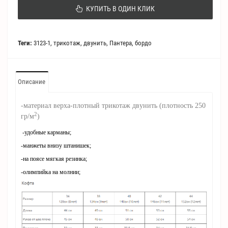
КУПИТЬ В ОДИН КЛИК
Теги:
3123-1
,
трикотаж
,
двунить
,
Пантера
,
бордо
Описание
-материал верха-плотный трикотаж двунить (плотность 250
2
гр/
м
)
-удобные карманы;
-манжеты внизу штанишек;
-на поясе мягкая резинка;
-олимпийка на молнии;