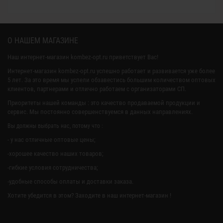
О НАШЕМ МАГАЗИНЕ
Наш интернет-магазин kombez-opt.ru приветствует Вас!
Интернет-магазин kombez-opt.ru успешно работает и развивается уже более
5 лет. За это время мы успели обзавестись большим количеством оптовых
клиентов, партнерами и отлично работаем с организаторами СП.
Приоритеты нашей команды : это качество продаваемой продукции и
сервис. Мы постоянно совершенствуемся в данных направлениях.
Вы должны выбрать нас, потому что :
- у нас отличные оптовые цены;
-хорошее качество наших товаров;
-гибкие условия сотрудничества;
-удобные способы оплаты и доставки заказа.
Хотите убедится в этом? Заходите в наш интернет-магазин !