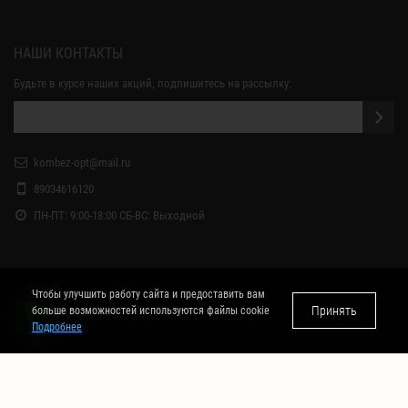
НАШИ КОНТАКТЫ
Будьте в курсе наших акций, подпишитесь на рассылку:
kombez-opt@mail.ru
89034616120
ПН-ПТ: 9:00-18:00 СБ-ВС: Выходной
Чтобы улучшить работу сайта и предоставить вам
Работает на
Принять
больше возможностей используются файлы cookie
Интернет - магазин детской одежды kombez-opt.ru © 2026
Подробнее