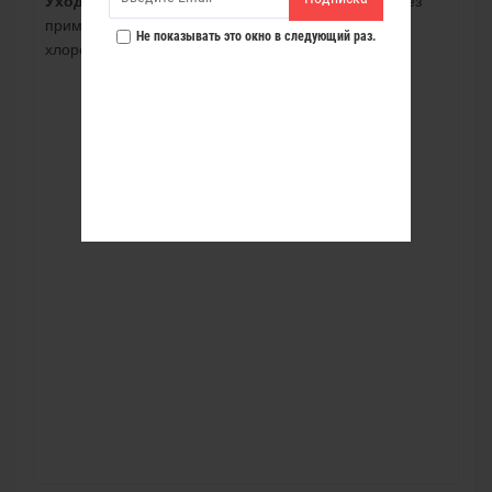
Уход
: Стирайте при 40 градус
ной температуре, без
применения кондиционеров, отбеливателей и
Не показывать это окно в следующий раз.
хлоросодержащих средств.
Гладить рекоменд. при темп.110 град.