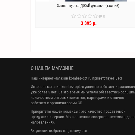
Зимняя куртка ДЖАЙ д/мальч. (т.синий)
0
3 395 р.
В КОРЗИНУ
О НАШЕМ МАГАЗИНЕ
Наш интернет-магазин kombez-opt.ru приветствует Вас!
Интернет-магазин kombez-opt.ru успешно работает и развивае
уже более 5 лет. За это время мы успели обзавестись больши
количеством оптовых клиентов, партнерами и отлично
работаем с организаторами СП.
Приоритеты нашей команды : это качество продаваемой
продукции и сервис. Мы постоянно совершенствуемся в дан
направлениях.
Вы должны выбрать нас, потому что :