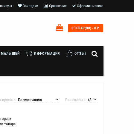
аккаунт
Закладки
Сравнение
Оформить заказ
0 ТОВАР(ОВ) - 0 Р.
 МАЛЫШЕЙ
ИНФОРМАЦИЯ
ОТЗЫВЫ
ртировать:
Показывать:
егориях
ии товара