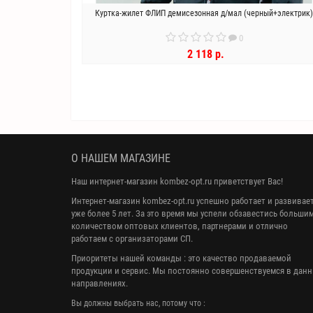
Куртка-жилет ФЛИП демисезонная д/мал (черный+электрик)
0
2 118 р.
В КОРЗИНУ
О НАШЕМ МАГАЗИНЕ
Наш интернет-магазин kombez-opt.ru приветствует Вас!
Интернет-магазин kombez-opt.ru успешно работает и развивае
уже более 5 лет. За это время мы успели обзавестись больши
количеством оптовых клиентов, партнерами и отлично
работаем с организаторами СП.
Приоритеты нашей команды : это качество продаваемой
продукции и сервис. Мы постоянно совершенствуемся в дан
направлениях.
Вы должны выбрать нас, потому что :