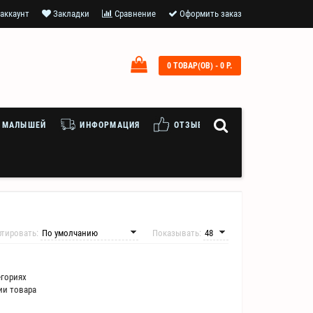
аккаунт
Закладки
Сравнение
Оформить заказ
0 ТОВАР(ОВ) - 0 Р.
 МАЛЫШЕЙ
ИНФОРМАЦИЯ
ОТЗЫВЫ
ртировать:
Показывать:
егориях
ии товара